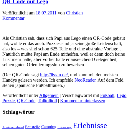
QR-Code mit Lego
Veröffentlicht am
18.07.2011
von
Christian
Kommentar
Als Christian sah, dass sich Papi aus Lego einen QR-Code gebaut
hat, wollte er das auch. Puzzles sind ja seine große Leidenschaft,
also los – was sind schon 625 Teile und eine abstrakte Vorlage…
Natürlich mußte Papi am Ende mithelfen, weil er denn doch keine
Lust mehr hatte, aber vorher hatte er ausreichend Gelegenheit,
seinen guten Orientierungssinn zu beweisen.
(Der QR-Code sagt
http://lissan.de/
, und kann mit den meisten
Handys gelesen werden. Ich empfehle
NeoReader
. Auf dem Feld
stehen japanische Fußballfrauen.)
Veröffentlicht unter
Allgemein
|
Verschlagwortet mit
Fußball
,
Lego
,
Puzzle
,
QR-Code
,
Tolltolltoll
|
Kommentar hinterlassen
Schlagwörter
Erlebnisse
Camping
Baustelle
Alleinerziehend
Eishockey