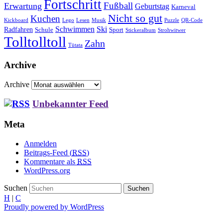
Fortschritt
Fußball
Erwartung
Geburtstag
Karneval
Nicht so gut
Kuchen
Kickboard
Lego
Lesen
Musik
Puzzle
QR-Code
Schwimmen
Ski
Radfahren
Schule
Sport
Stickeralbum
Strohwitwer
Tolltolltoll
Zahn
Tütata
Archive
Archive
Unbekannter Feed
Meta
Anmelden
Beitrags-Feed (
RSS
)
Kommentare als
RSS
WordPress.org
Suchen
H
|
C
Proudly powered by WordPress